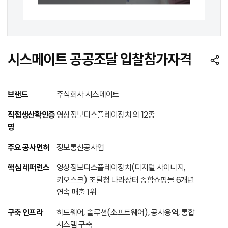
시스메이트 공공조달 입찰참가자격
브랜드
주식회사 시스메이트
직접생산확인증
영상정보디스플레이장치 외 12종
명
주요 공사면허
정보통신공사업
핵심 레퍼런스
영상정보디스플레이장치(디지털 사이니지,
키오스크) 조달청 나라장터 종합쇼핑몰 6개년
연속 매출 1위
구축 인프라
하드웨어, 솔루션(소프트웨어), 공사용역, 통합
시스템 구축