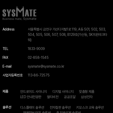
Address
서울특별시 금천구 가산디지털1로 119, A동 501, 502, 503,
504, 505, 506, 507, 508, B129호(가산동, SK트윈테크타
워)
TEL
1833-9009
FAX
02-858-1545
E-mail
sysmate@sysmate.co.kr
사업자등록번호
113-86-72575
제품
안드로이드 사이니지
디지털 사이니지
맞춤형 제품
LED 안내전광판
멀티비전
공공조달
삼성전자
솔루션
디스플레이 솔루션
전자칠판 솔루션
키오스크 교육 솔루션
채용정보 터치 솔루션
AI 진로설계 솔루션