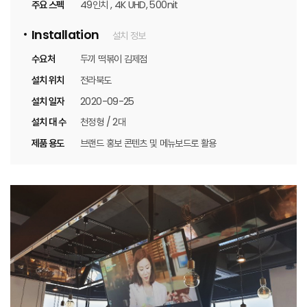
주요 스펙
49인치 , 4K UHD, 500nit
Installation
설치 정보
수요처
두끼 떡볶이 김제점
설치 위치
전라북도
설치 일자
2020-09-25
설치 대 수
천정형 / 2대
제품 용도
브랜드 홍보 콘텐츠 및 메뉴보드로 활용