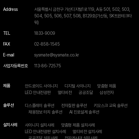
Address
서울특별시 금천구 가산디지털1로 119, A동 501, 502, 503,
504, 505, 506, 507, 508, B129호(가산동, SK트윈테크타
워)
TEL
1833-9009
FAX
02-858-1545
E-mail
sysmate@sysmate.co.kr
사업자등록번호
113-86-72575
제품
안드로이드 사이니지
디지털 사이니지
맞춤형 제품
LED 안내전광판
멀티비전
공공조달
삼성전자
솔루션
디스플레이 솔루션
전자칠판 솔루션
키오스크 교육 솔루션
채용정보 터치 솔루션
AI 진로설계 솔루션
설치사례
사이니지 설치사례
맞춤형 제품 설치사례
LED 안내전광판 설치사례
멀티비전 설치사례
공공조달 설치사례
전자게시대 설치사례