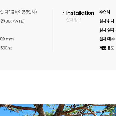
입 디스플레이(55인치)
수요처
Installation
설치 정보
합(BLK+WTE)
설치 위치
설치 일자
 500 mm
설치 대 수
,500nit
제품 용도