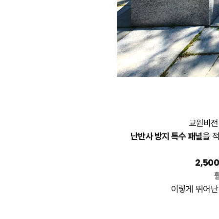
교원비전센
난반사 방지 특수 패널
을 
2,50
이렇게 뛰어난