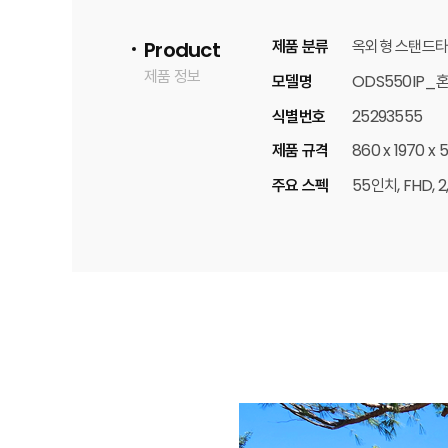
제품 분류
옥외형 스탠드타
Product
제품 정보
모델명
ODS550IP_혼
식별번호
25293555
제품 규격
860 x 1970 x
주요 스펙
55인치, FHD, 2