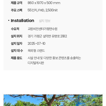
제품 규격
860 x 1970 x 500 mm
주요 스펙
55인치, FHD, 2,500nit
Installation
설치 정보
수요처
교원비전센터가평연수원
설치 위치
경기 가평군 설악면 유명로 2182
설치 일자
2025-07-10
설치 대 수
옥외형 스탠드
제품 용도
시설 안내 및 다양한 홍보 콘텐츠를 송출하는
디지털게시판