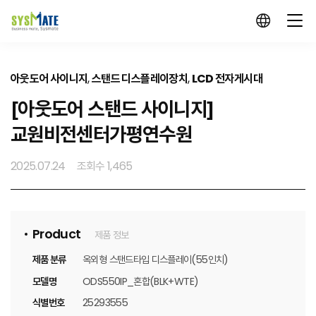
아웃도어 사이니지
,
스탠드 디스플레이장치
,
LCD 전자게시대
[아웃도어 스탠드 사이니지]
교원비전센터가평연수원
2025.07.24
조회수 1,465
Product
제품 정보
제품 분류
옥외형 스탠드타입 디스플레이(55인치)
모델명
ODS550IP_혼합(BLK+WTE)
식별번호
25293555