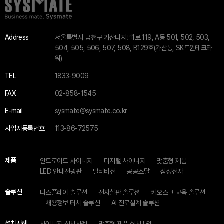
Address
서울특별시 금천구 가산디지털1로 119, A동 501, 502, 503,
504, 505, 506, 507, 508, B129호(가산동, SK트윈테크타
워)
TEL
1833-9009
FAX
02-858-1545
E-mail
sysmate@sysmate.co.kr
사업자등록번호
113-86-72575
제품
안드로이드 사이니지
디지털 사이니지
맞춤형 제품
LED 안내전광판
멀티비전
공공조달
삼성전자
솔루션
디스플레이 솔루션
전자칠판 솔루션
키오스크 교육 솔루션
채용정보 터치 솔루션
AI 진로설계 솔루션
설치사례