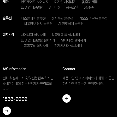
제품
안드로이드 사이니지
디지털 사이니지
맞춤형 제품
LED 안내전광판
멀티비전
공공조달
삼성전자
솔루션
디스플레이 솔루션
전자칠판 솔루션
키오스크 교육 솔루션
채용정보 터치 솔루션
AI 진로설계 솔루션
설치사례
사이니지 설치사례
맞춤형 제품 설치사례
LED 안내전광판 설치사례
멀티비전 설치사례
공공조달 설치사례
전자게시대 설치사례
A/S Information
Contact
전화 & 홈페이지 A/S 신청접수 하시면
제품구입 및 시스메이트에 대해 더 궁금
4시간 이내에 전문담당자가 연락드립
하시다면 언제든지 연락주세요.
니다.
1833-9009