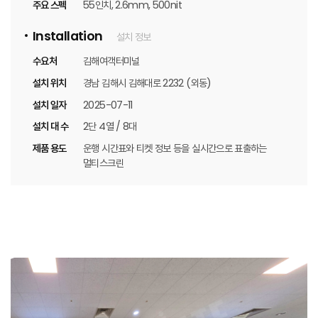
주요 스펙
55인치, 2.6mm, 500nit
Installation
설치 정보
수요처
김해여객터미널
설치 위치
경남 김해시 김해대로 2232 (외동)
설치 일자
2025-07-11
설치 대 수
2단 4열 / 8대
제품 용도
운행 시간표와 티켓 정보 등을 실시간으로 표출하는
멀티스크린