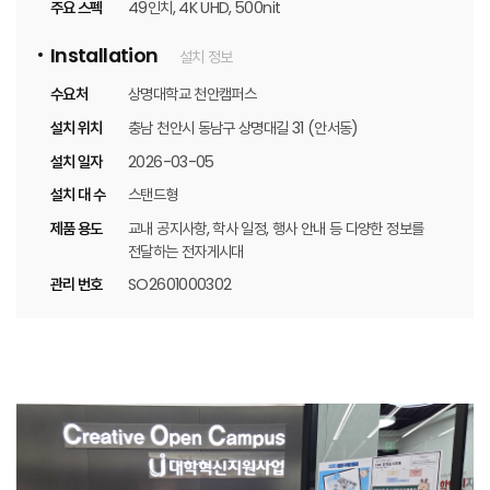
주요 스펙
49인치, 4K UHD, 500nit
Installation
설치 정보
수요처
상명대학교 천안캠퍼스
설치 위치
충남 천안시 동남구 상명대길 31 (안서동)
설치 일자
2026-03-05
설치 대 수
스탠드형
제품 용도
교내 공지사항, 학사 일정, 행사 안내 등 다양한 정보를
전달하는 전자게시대
관리 번호
SO2601000302