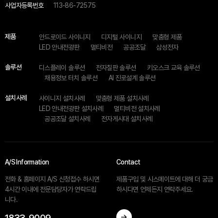
사업자등록번호
113-86-72575
제품
안드로이드 사이니지
디지털 사이니지
맞춤형 제품
LED 안내전광판
멀티비전
공공조달
삼성전자
솔루션
디스플레이 솔루션
전자칠판 솔루션
키오스크 교육 솔루션
채용정보 터치 솔루션
AI 진로설계 솔루션
설치사례
사이니지 설치사례
맞춤형 제품 설치사례
LED 안내전광판 설치사례
멀티비전 설치사례
공공조달 설치사례
전자게시대 설치사례
A/S Information
Contact
전화 & 홈페이지 A/S 신청접수 하시면
제품구입 및 시스메이트에 대해 더 궁금
4시간 이내에 전문담당자가 연락드립
하시다면 언제든지 연락주세요.
니다.