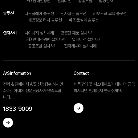
LED 안내전광판
멀티비전
공공조달
삼성전자
솔루션
디스플레이 솔루션
전자칠판 솔루션
키오스크 교육 솔루션
채용정보 터치 솔루션
AI 진로설계 솔루션
설치사례
사이니지 설치사례
맞춤형 제품 설치사례
LED 안내전광판 설치사례
멀티비전 설치사례
공공조달 설치사례
전자게시대 설치사례
A/S Information
Contact
전화 & 홈페이지 A/S 신청접수 하시면
제품구입 및 시스메이트에 대해 더 궁금
4시간 이내에 전문담당자가 연락드립
하시다면 언제든지 연락주세요.
니다.
1833-9009