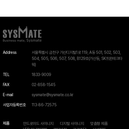
Address
서울특별시 금천구 가산디지털1로 119, A동 501, 502, 503,
504, 505, 506, 507, 508, B129호(가산동, SK트윈테크타
워)
TEL
1833-9009
FAX
02-858-1545
E-mail
sysmate@sysmate.co.kr
사업자등록번호
113-86-72575
제품
안드로이드 사이니지
디지털 사이니지
맞춤형 제품