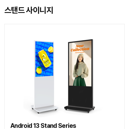
스탠드 사이니지
Android 13 Stand Series