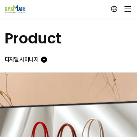
Product
디지털 사이니지